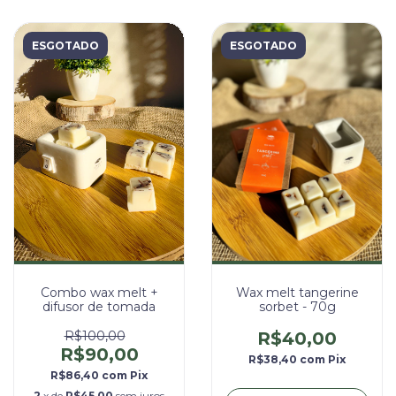
ESGOTADO
ESGOTADO
Combo wax melt +
Wax melt tangerine
difusor de tomada
sorbet - 70g
R$100,00
R$40,00
R$90,00
R$38,40
com
Pix
R$86,40
com
Pix
2
x de
R$45,00
sem juros