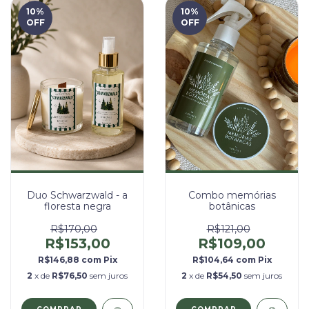
10
%
10
%
OFF
OFF
Duo Schwarzwald - a
Combo memórias
floresta negra
botânicas
R$170,00
R$121,00
R$153,00
R$109,00
R$146,88
com
Pix
R$104,64
com
Pix
2
x de
R$76,50
sem juros
2
x de
R$54,50
sem juros