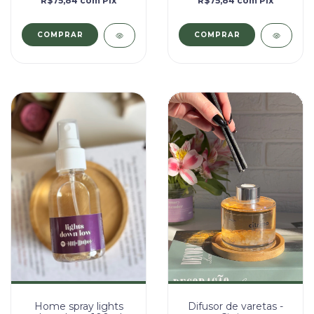
R$75,84
com
Pix
R$75,84
com
Pix
Home spray lights
Difusor de varetas -