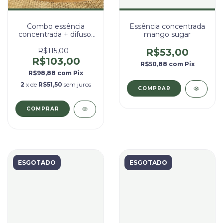
Combo essência
Essência concentrada
concentrada + difusor
mango sugar
de tomada
R$115,00
R$53,00
R$103,00
R$50,88
com
Pix
R$98,88
com
Pix
2
x de
R$51,50
sem juros
COMPRAR
ESGOTADO
ESGOTADO