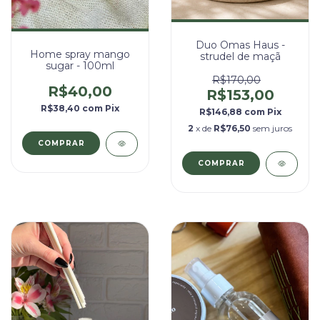
Duo Omas Haus -
Home spray mango
strudel de maçã
sugar - 100ml
R$170,00
R$40,00
R$153,00
R$38,40
com
Pix
R$146,88
com
Pix
2
x de
R$76,50
sem juros