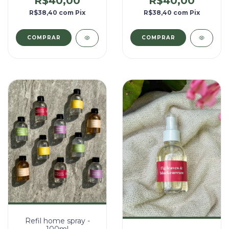
R$40,00
R$40,00
R$38,40
com
Pix
R$38,40
com
Pix
Refil home spray -
100ml