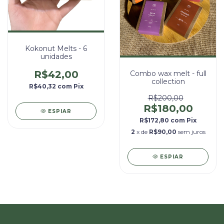
Kokonut Melts - 6
unidades
R$42,00
Combo wax melt - full
collection
R$40,32
com
Pix
R$200,00
R$180,00
ESPIAR
R$172,80
com
Pix
2
x de
R$90,00
sem juros
ESPIAR