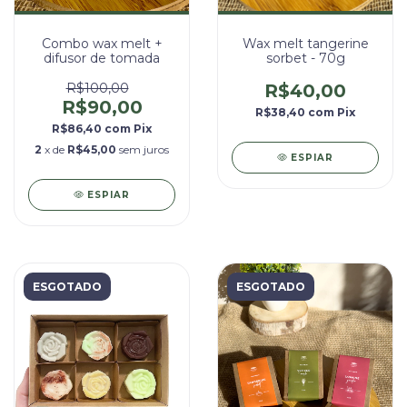
Combo wax melt +
Wax melt tangerine
difusor de tomada
sorbet - 70g
R$100,00
R$40,00
R$90,00
R$38,40
com
Pix
R$86,40
com
Pix
2
x de
R$45,00
sem juros
ESPIAR
ESPIAR
ESGOTADO
ESGOTADO