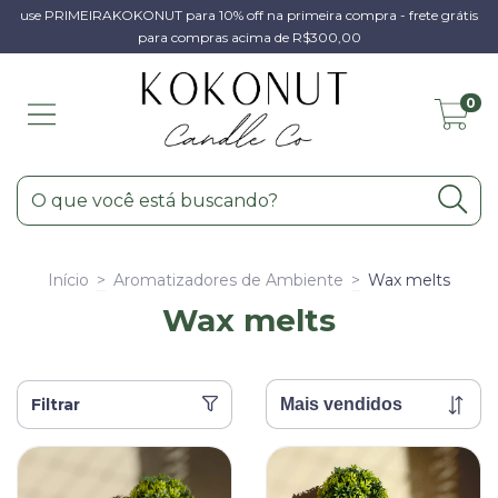
use PRIMEIRAKOKONUT para 10% off na primeira compra - frete grátis
para compras acima de R$300,00
0
Início
>
Aromatizadores de Ambiente
>
Wax melts
Wax melts
Filtrar