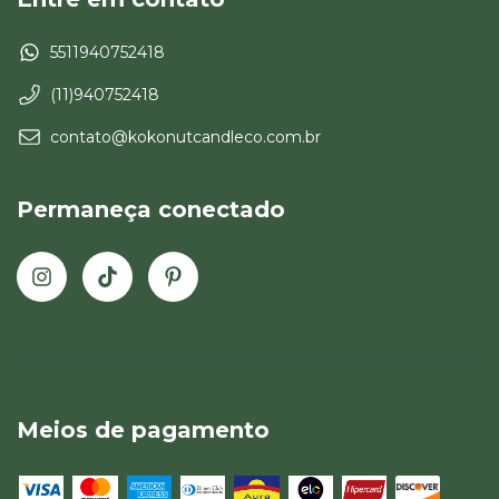
5511940752418
(11)940752418
contato@kokonutcandleco.com.br
Permaneça conectado
Meios de pagamento