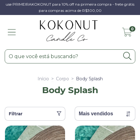
use PRIMEIRAKOKONUT para 10% off na primeira compra - frete grátis
para compras acima de R$300,00
0
Início
>
Corpo
>
Body Splash
Body Splash
Filtrar