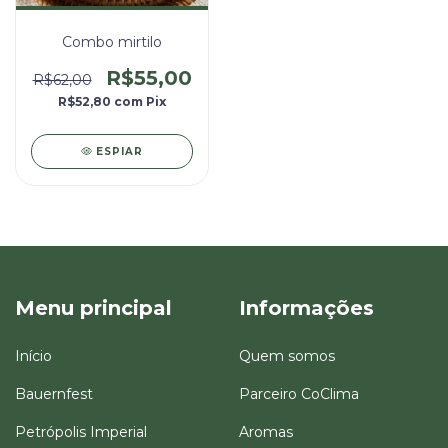
Combo mirtilo
R$55,00
R$62,00
R$52,80
com
Pix
ESPIAR
Menu principal
Informações
Início
Quem somos
Bauernfest
Parceiro CoClima
Petrópolis Imperial
Aromas