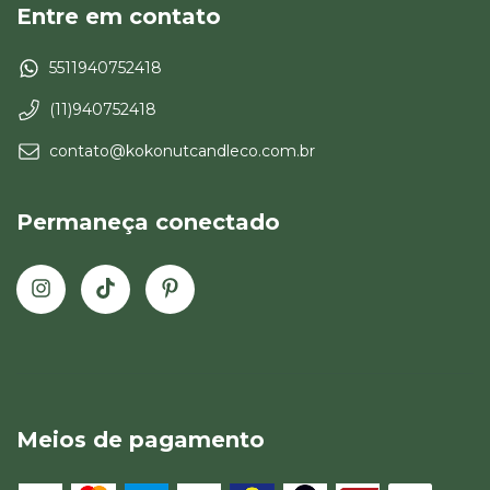
Entre em contato
5511940752418
(11)940752418
contato@kokonutcandleco.com.br
Permaneça conectado
Meios de pagamento