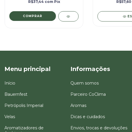
R$37,44
com
Pix
R$57,6
E
Menu principal
Informações
Início
Quem somos
Bauernfest
Parceiro CoClima
Petrópolis Imperial
Aromas
Velas
Dicas e cuidados
Aromatizadores de
Envios, trocas e devoluções