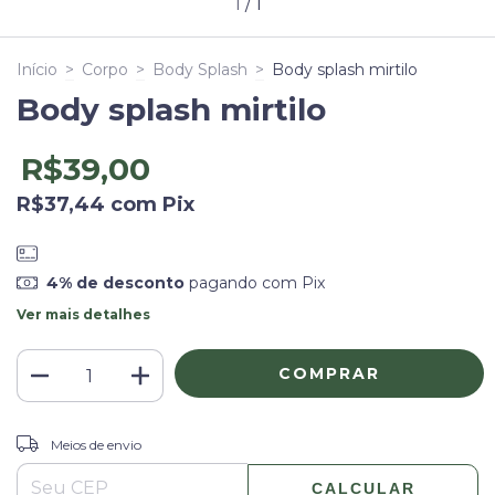
1
/
1
Início
>
Corpo
>
Body Splash
>
Body splash mirtilo
Body splash mirtilo
R$39,00
R$37,44
com
Pix
4% de desconto
pagando com Pix
Ver mais detalhes
ALTERAR CEP
Entregas para o CEP:
Meios de envio
CALCULAR