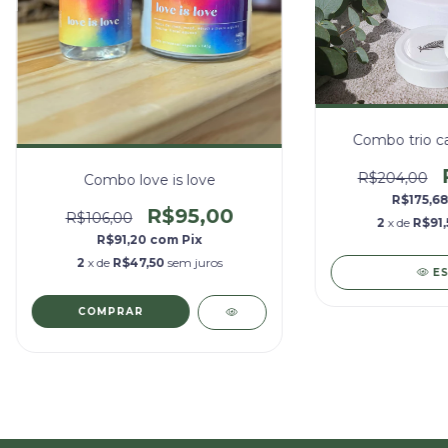
Combo trio c
R$204,00
Combo love is love
R$175,6
R$95,00
R$106,00
2
x de
R$91,
R$91,20
com
Pix
2
x de
R$47,50
sem juros
E