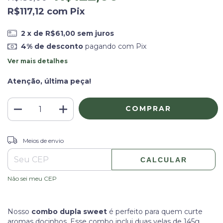
R$117,12
com
Pix
2
x de
R$61,00
sem juros
4% de desconto
pagando com Pix
Ver mais detalhes
Atenção, última peça!
ALTERAR CEP
Entregas para o CEP:
Meios de envio
CALCULAR
Não sei meu CEP
Nosso
combo dupla sweet
é perfeito para quem curte
aromas docinhos. Esse combo inclui duas velas de 145g,