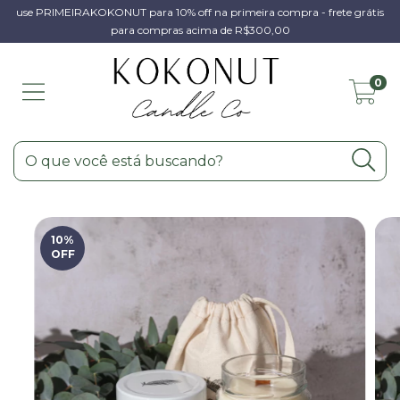
use PRIMEIRAKOKONUT para 10% off na primeira compra - frete grátis
para compras acima de R$300,00
0
10
%
OFF