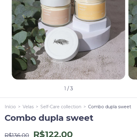
1
/
3
Início
>
Velas
>
Self-Care collection
>
Combo dupla sweet
Combo dupla sweet
R$122,00
R$136,00